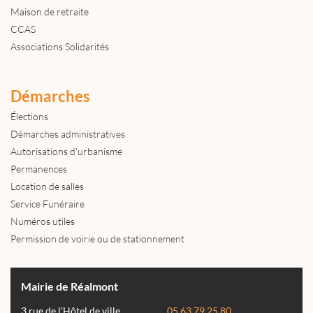
Maison de retraite
CCAS
Associations Solidarités
Démarches
Élections
Démarches administratives
Autorisations d'urbanisme
Permanences
Location de salles
Service Funéraire
Numéros utiles
Permission de voirie ou de stationnement
Mairie de Réalmont
3 rue de l'Hôtel de ville
05 63 79 25 80