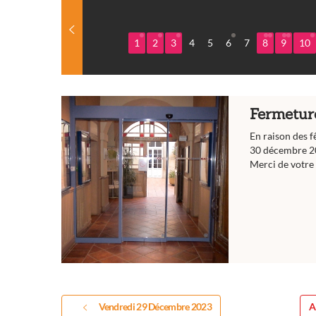
1
2
3
4
5
6
7
8
9
10
Fermetur
En raison des f
30 décembre 2
Merci de votre
Vendredi 29 Décembre 2023
A