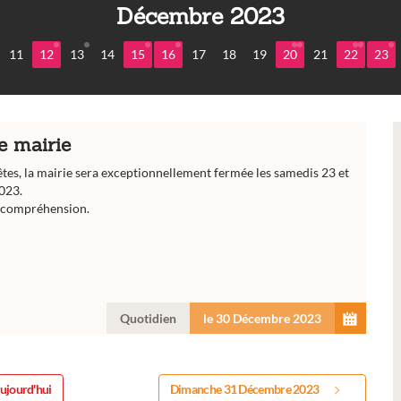
Décembre 2023
11
12
13
14
15
16
17
18
19
20
21
22
23
e mairie
êtes, la mairie sera exceptionnellement fermée les samedis 23 et
023.
 compréhension.
Quotidien
le 30 Décembre 2023
ujourd'hui
Dimanche 31 Décembre 2023