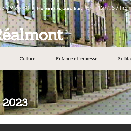
63 79 25 80
8h - 12h15 / Fer
Horaires aujourd'hui :
Réalmont
Culture
Enfance et jeunesse
Solida
 2023