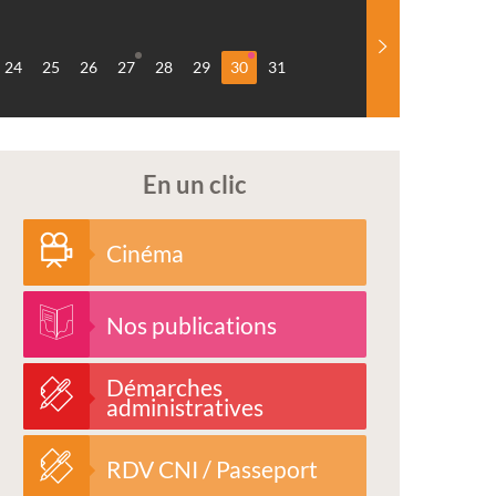
24
25
26
27
28
29
30
31
En un clic
Cinéma
Nos publications
Démarches
administratives
RDV CNI / Passeport