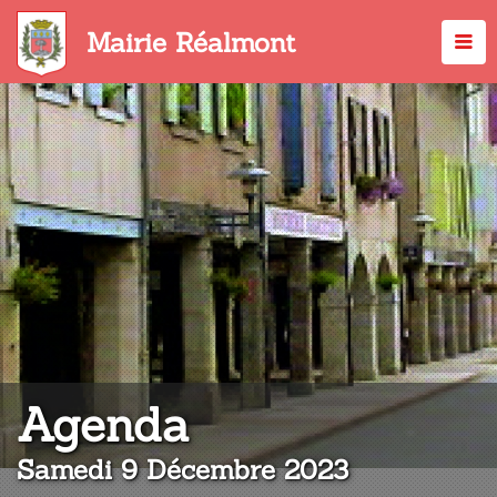
Aller
au
Mairie Réalmont
contenu
principal
:
Agenda
Samedi 9 Décembre 2023