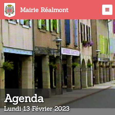
Aller
au
Mairie Réalmont
contenu
principal
:
Agenda
Lundi 13 Février 2023