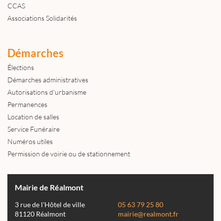
CCAS
Associations Solidarités
Démarches
Élections
Démarches administratives
Autorisations d'urbanisme
Permanences
Location de salles
Service Funéraire
Numéros utiles
Permission de voirie ou de stationnement
Mairie de Réalmont
3 rue de l'Hôtel de ville
05 63 79 25 80
81120 Réalmont
mairie@realmont.fr