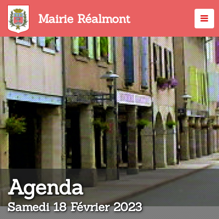
Aller
au
Mairie Réalmont
contenu
principal
:
Agenda
Samedi 18 Février 2023