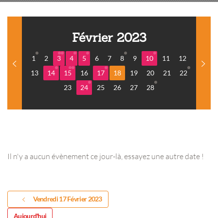
Février 2023
1
2
3
4
5
6
7
8
9
10
11
12
13
14
15
16
17
18
19
20
21
22
23
24
25
26
27
28
Il n'y a aucun évènement ce jour-là, essayez une autre date !
Vendredi 17 Février 2023
Aujourd'hui