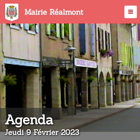
Aller
au
Mairie Réalmont
contenu
principal
:
Agenda
Jeudi 9 Février 2023