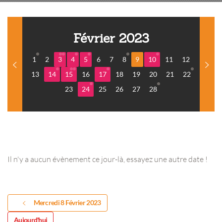
Février 2023
1
2
3
4
5
6
7
8
9
10
11
12
13
14
15
16
17
18
19
20
21
22
23
24
25
26
27
28
Il n'y a aucun évènement ce jour-là, essayez une autre date !
Mercredi 8 Février 2023
Aujourd'hui