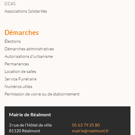
CCAS
Associations Solidarités
Démarches
Élections
Démarches administratives
Autorisations d'urbanisme
Permanences
Location de salles
Service Funéraire
Numéros utiles
Permission de voirie ou de stationnement
Mairie de Réalmont
3 rue de l'Hôtel de ville
05 63 79 25 80
81120 Réalmont
mairie@realmont.fr