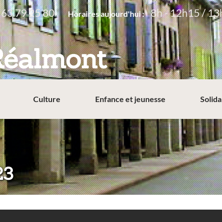
 63 79 25 80
8h - 12h15 / 13
Horaires aujourd'hui :
Réalmont
Culture
Enfance et jeunesse
Solida
23