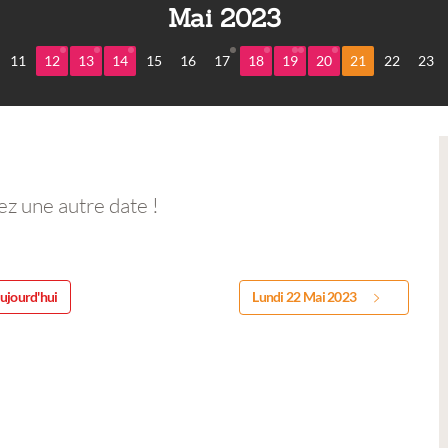
Mai 2023
11
12
13
14
15
16
17
18
19
20
21
22
23
ez une autre date !
ujourd'hui
Lundi 22 Mai 2023