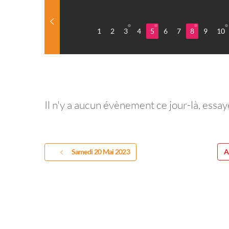
1
2
3
4
5
6
7
8
9
10
Il n'y a aucun évènement ce jour-là, essay
Samedi 20 Mai 2023
A