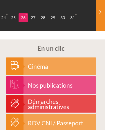
24
25
26
27
28
29
30
31
En un clic
Cinéma
Nos publications
Démarches
administratives
RDV CNI / Passeport