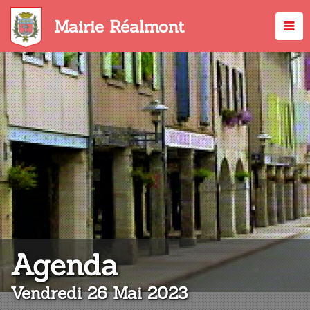
Aller
au
Mairie Réalmont
contenu
principal
:
Agenda
Vendredi 26 Mai 2023