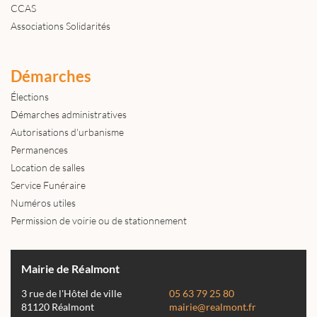
CCAS
Associations Solidarités
Démarches
Élections
Démarches administratives
Autorisations d'urbanisme
Permanences
Location de salles
Service Funéraire
Numéros utiles
Permission de voirie ou de stationnement
Mairie de Réalmont
3 rue de l'Hôtel de ville
05 63 79 25 80
81120 Réalmont
mairie@realmont.fr