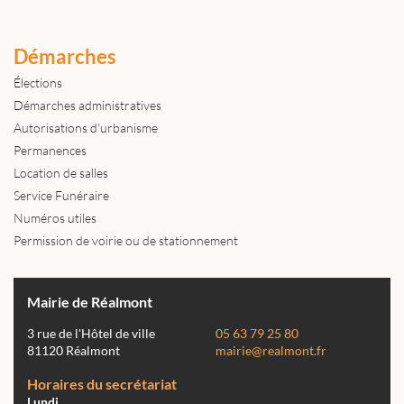
Démarches
Élections
Démarches administratives
Autorisations d'urbanisme
Permanences
Location de salles
Service Funéraire
Numéros utiles
Permission de voirie ou de stationnement
Mairie de Réalmont
3 rue de l'Hôtel de ville
05 63 79 25 80
81120 Réalmont
mairie@realmont.fr
Horaires du secrétariat
Lundi