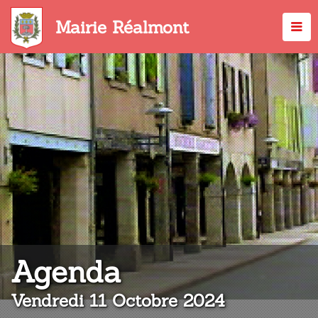
Aller
au
Mairie Réalmont
contenu
principal
:
Agenda
Vendredi 11 Octobre 2024