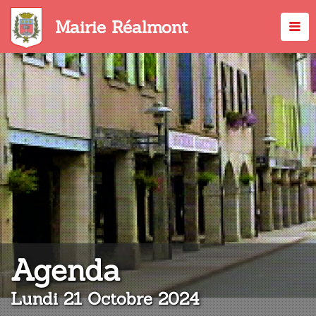
Aller
au
Mairie Réalmont
contenu
principal
:
Agenda
Lundi 21 Octobre 2024