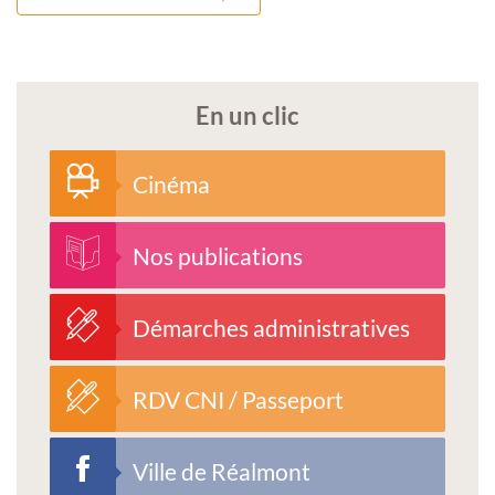
En un clic
Cinéma
Nos publications
Démarches administratives
RDV CNI / Passeport
Ville de Réalmont