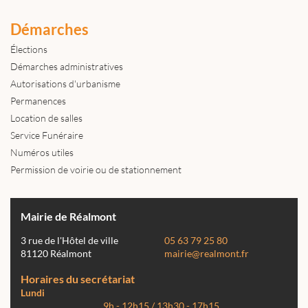
Démarches
Élections
Démarches administratives
Autorisations d'urbanisme
Permanences
Location de salles
Service Funéraire
Numéros utiles
Permission de voirie ou de stationnement
Mairie de Réalmont
3 rue de l'Hôtel de ville
05 63 79 25 80
81120 Réalmont
mairie@realmont.fr
Horaires du secrétariat
Lundi
9h - 12h15 / 13h30 - 17h15