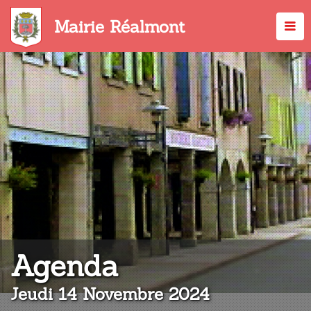
Aller
au
Mairie Réalmont
contenu
principal
:
Agenda
Jeudi 14 Novembre 2024