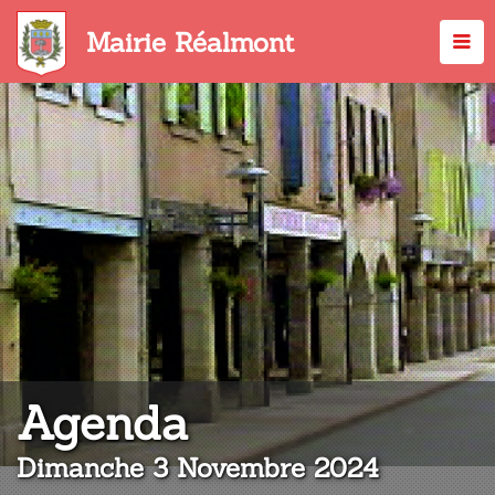
Aller
au
Mairie Réalmont
contenu
principal
:
Agenda
Dimanche 3 Novembre 2024