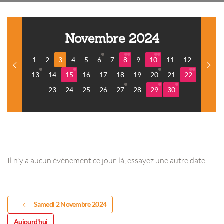
Novembre 2024
1
2
3
4
5
6
7
8
9
10
11
12
13
14
15
16
17
18
19
20
21
22
23
24
25
26
27
28
29
30
Il n'y a aucun évènement ce jour-là, essayez une autre date !
Samedi 2 Novembre 2024
Aujourd'hui