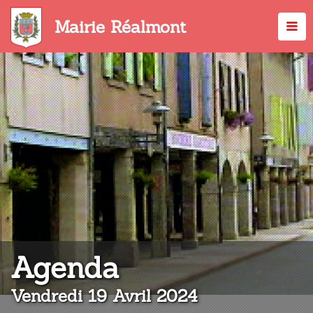
Aller
au
Mairie Réalmont
contenu
principal
:
Agenda
Vendredi 19 Avril 2024