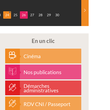
3
24
25
26
27
28
29
30
En un clic
Cinéma
Nos publications
Démarches
administratives
RDV CNI / Passeport