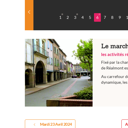
1
2
3
4
5
6
7
8
9
Le march
les activités 
Fixé par la cha
de Réalmont est
Au carrefour d
dynamique, les 
Mardi 23 Avril 2024
A