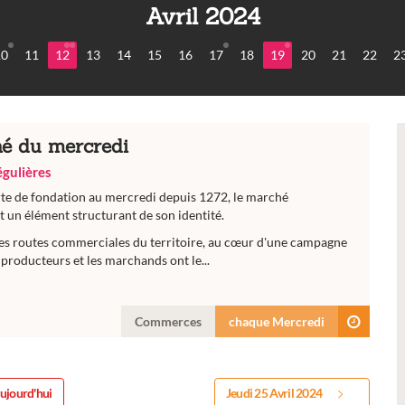
Avril 2024
10
11
12
13
14
15
16
17
18
19
20
21
22
2
é du mercredi
régulières
rte de fondation au mercredi depuis 1272, le marché
 un élément structurant de son identité.
es routes commerciales du territoire, au cœur d'une campagne
producteurs et les marchands ont le...
Commerces
chaque Mercredi
ujourd'hui
Jeudi 25 Avril 2024