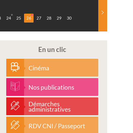
3
24
25
26
27
28
29
30
En un clic
Cinéma
Nos publications
Démarches
administratives
RDV CNI / Passeport