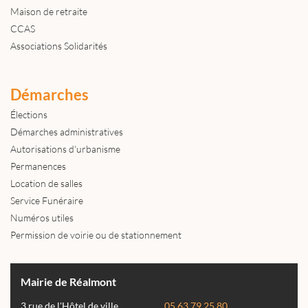
Maison de retraite
CCAS
Associations Solidarités
Démarches
Élections
Démarches administratives
Autorisations d'urbanisme
Permanences
Location de salles
Service Funéraire
Numéros utiles
Permission de voirie ou de stationnement
Mairie de Réalmont
3 rue de l'Hôtel de ville
05 63 79 25 80