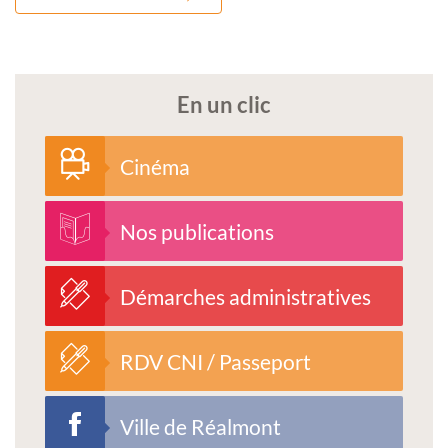
En un clic
Cinéma
Nos publications
Démarches administratives
RDV CNI / Passeport
Ville de Réalmont