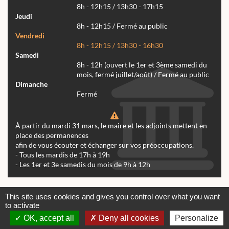
8h - 12h15 / 13h30 - 17h15
Jeudi
8h - 12h15 / Fermé au public
Vendredi
8h - 12h15 / 13h30 - 16h30
Samedi
8h - 12h (ouvert le 1er et 3ème samedi du
mois, fermé juillet/août) / Fermé au public
Dimanche
Fermé
À partir du mardi 31 mars, le maire et les adjoints mettent en
place des permanences
afin de vous écouter et échanger sur vos préoccupations.
- Tous les mardis de 17h à 19h
- Les 1er et 3e samedis du mois de 9h à 12h
Actualités
Archives
Agenda
This site uses cookies and gives you control over what you want
to activate
Contactez-nous
Mentions légales
OK, accept all
Deny all cookies
Personalize
© tous droits réservés Mairie de Réalmont 2024 -