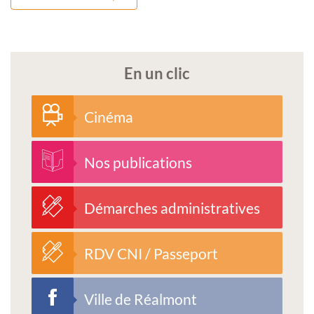
En un clic
Cinéma
Nos publications
Démarches administratives
RDV CNI / Passeport
Ville de Réalmont