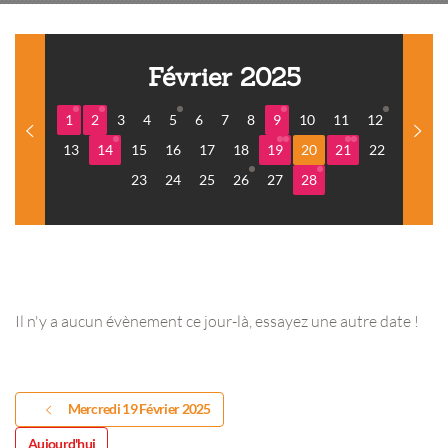
Février 2025
1
2
3
4
5
6
7
8
9
10
11
12
13
14
15
16
17
18
19
20
21
22
23
24
25
26
27
28
Il n'y a aucun évènement ce jour-là, essayez une autre date !
Mercredi 19 Février 2025
Aujourd'hui