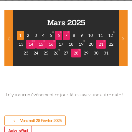
Mars 2025
1
2
3
4
5
6
7
8
9
10
11
12
13
14
15
16
17
18
19
20
21
22
23
24
25
26
27
28
29
30
31
Il n'y a aucun évènement ce jour-là, essayez une autre date !
Vendredi 28 Février 2025
Aujourd'hui