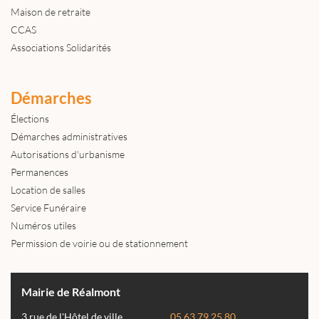
Maison de retraite
CCAS
Associations Solidarités
Démarches
Élections
Démarches administratives
Autorisations d'urbanisme
Permanences
Location de salles
Service Funéraire
Numéros utiles
Permission de voirie ou de stationnement
Mairie de Réalmont
3 rue de l'Hôtel de ville
05 63 79 25 80