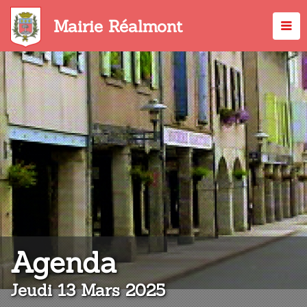
Aller
au
Mairie Réalmont
contenu
principal
:
Agenda
Jeudi 13 Mars 2025