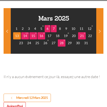
Mars 2025
1
2
3
4
5
6
7
8
9
10
11
12
13
14
15
16
17
18
19
20
21
22
23
24
25
26
27
28
29
30
31
Il n'y a aucun évènement ce jour-là, essayez une autre date !
Mercredi 12 Mars 2025
Aujourd'hui