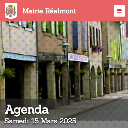
Aller
au
Mairie Réalmont
contenu
principal
:
Agenda
Samedi 15 Mars 2025