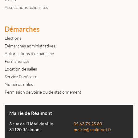
Associations Solidarités
Démarches
Élections
Démarches administratives
Autorisations d'urbanisme
Permanences
Location de salles
Service Funéraire
Numéros utiles
Permission de voirie ou de stationnement
Mairie de Réalmont
3 rue de l'Hôtel de ville
05 63 79 25 80
81120 Réalmont
mairie@realmont.fr