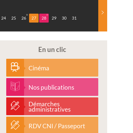
24
25
26
27
28
29
30
31
En un clic
Cinéma
Nos publications
Démarches
administratives
RDV CNI / Passeport