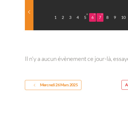
1
2
3
4
5
6
7
8
9
10
Il n'y a aucun évènement ce jour-là, essay
Mercredi 26 Mars 2025
A