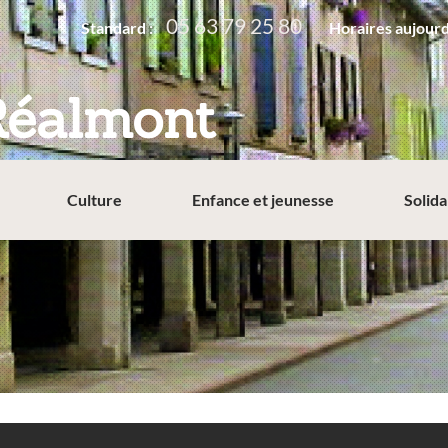
05 63 79 25 80
Standard :
Horaires aujourd
Réalmont
Culture
Enfance et jeunesse
Solida