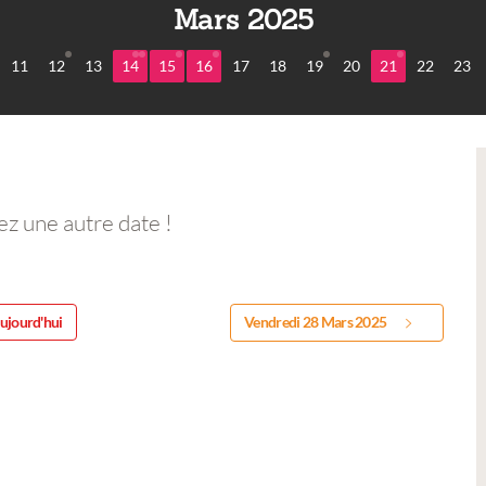
Mars 2025
11
12
13
14
15
16
17
18
19
20
21
22
23
ez une autre date !
ujourd'hui
Vendredi 28 Mars 2025