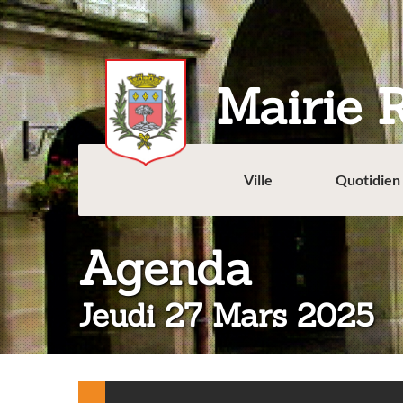
Aller
au
contenu
principal
Mairie 
Ville
Quotidien
:
Agenda
Jeudi 27 Mars 2025