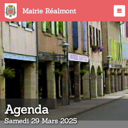
Aller
au
Mairie Réalmont
contenu
principal
:
Agenda
Samedi 29 Mars 2025