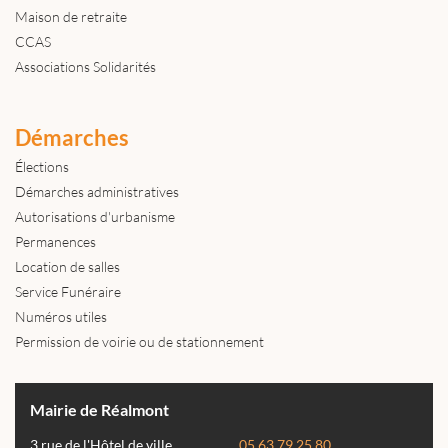
Maison de retraite
CCAS
Associations Solidarités
Démarches
Élections
Démarches administratives
Autorisations d'urbanisme
Permanences
Location de salles
Service Funéraire
Numéros utiles
Permission de voirie ou de stationnement
Mairie de Réalmont
3 rue de l'Hôtel de ville
05 63 79 25 80