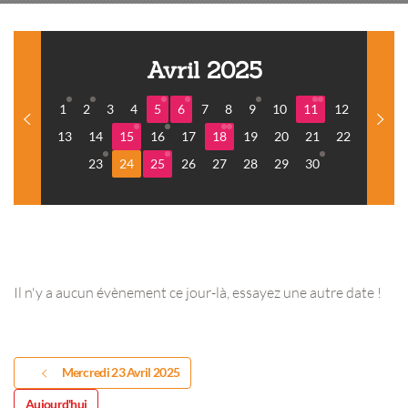
Avril 2025
1
2
3
4
5
6
7
8
9
10
11
12
13
14
15
16
17
18
19
20
21
22
23
24
25
26
27
28
29
30
Il n'y a aucun évènement ce jour-là, essayez une autre date !
Mercredi 23 Avril 2025
Aujourd'hui