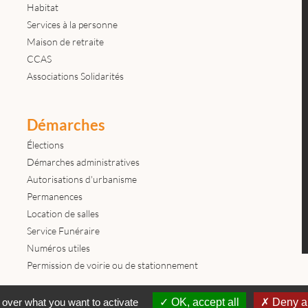
Habitat
Services à la personne
Maison de retraite
CCAS
Associations Solidarités
Démarches
Élections
Démarches administratives
Autorisations d'urbanisme
Permanences
Location de salles
Service Funéraire
Numéros utiles
Permission de voirie ou de stationnement
Contactez-nous
Mentions légales
© tous droits réservés Mairie de
 over what you want to activate
OK, accept all
Deny al