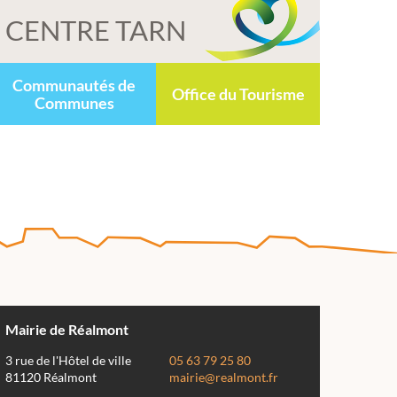
CENTRE TARN
Communautés de
Office du Tourisme
Communes
Mairie de Réalmont
3 rue de l'Hôtel de ville
05 63 79 25 80
81120 Réalmont
mairie@realmont.fr