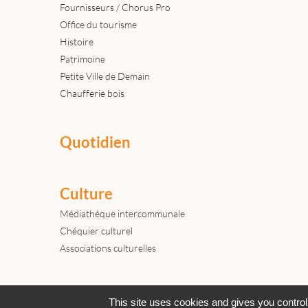
Fournisseurs / Chorus Pro
Office du tourisme
Histoire
Patrimoine
Petite Ville de Demain
Chaufferie bois
Quotidien
Culture
Médiathèque intercommunale
Chéquier culturel
Associations culturelles
Actualités
Archives
Agenda
This site uses cookies and gives you control