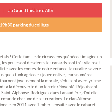
au Grand théâtre d'Albi
19h30 parking du collège
 états ! Cette famille de circassiens québécois imagine un
les poules ont des dents, les canards sont très vilains et
lirte avec les contes de notre enfance, la ruralité s’avère
ique « funk agricole » jouée en live, leurs numéros
étournent joyeusement la morale, séduisent avec lyrisme
s à la découverte d’un terroir réinventé. Réjouissant
e Saint-Alphonse-Rodriguez dans Lanaudière, d’où elle
au cœur de chacune de ses créations. Le clan Alfonse
ionale en 2011 avec Timber ! ensuite avec le cabaret