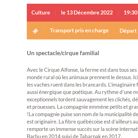
Culture
le 13 Décembre 2022
19:30
Transport pris en charge
Départ 
Un spectacle/cirque familial
Avec le Cirque Alfonse, la ferme est dans tous ses
monde rural où les animaux prennent le dessus. Ici, 
les vaches ruent dans les brancards. L’imaginaire f
aussi énergique que poétique. Au rythme d’une mus
exceptionnels tordent sauvagement les clichés, d
et prouesses. La compagnie emmène petits et grand
!La compagnie puise son nom de la municipalité d
est originaire. La fibre québécoise est d’ailleurs 
remporte un immense succès sur la scène internat
Barbu en 2014 suivi de Tabarnak en 2017.