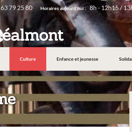
 63 79 25 80
8h - 12h15 / 13
Horaires aujourd'hui :
Réalmont
Culture
Enfance et jeunesse
Solida
:
me