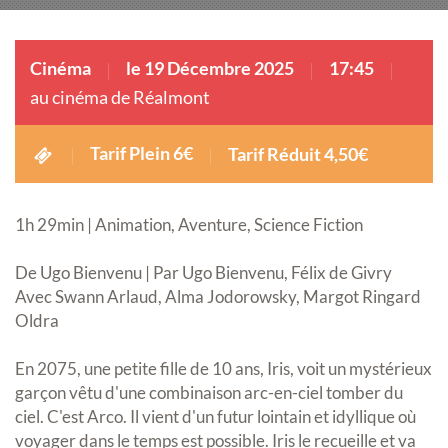
Cinéma
le 19 Décembre 2025
17:45
au cinéma de Réalmont
Tarif Plein 6€
Tarif Réduit 4,50€
1h 29min | Animation, Aventure, Science Fiction
De Ugo Bienvenu | Par Ugo Bienvenu, Félix de Givry
Avec Swann Arlaud, Alma Jodorowsky, Margot Ringard
Oldra
En 2075, une petite fille de 10 ans, Iris, voit un mystérieux
garçon vêtu d'une combinaison arc-en-ciel tomber du
ciel. C'est Arco. Il vient d'un futur lointain et idyllique où
voyager dans le temps est possible. Iris le recueille et va