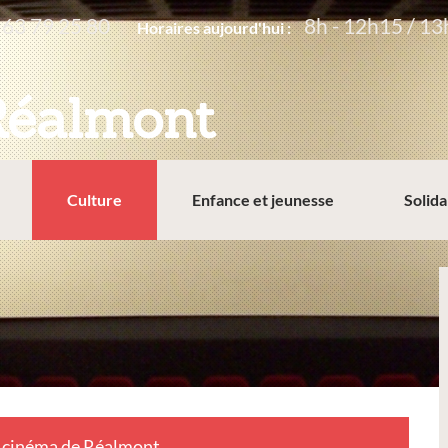
 63 79 25 80
8h - 12h15 / 13
Horaires aujourd'hui :
Réalmont
Culture
Enfance et jeunesse
Solida
 cinéma de Réalmont