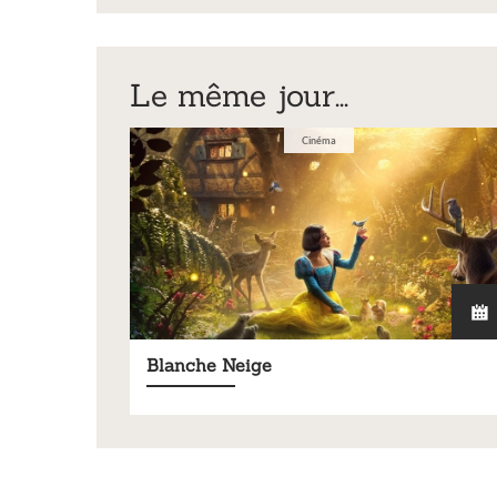
dossier_de_demand
Le même jour...
Cinéma
Blanche Neige
Ins