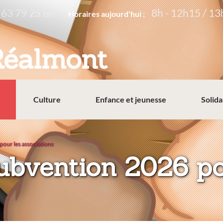
 63 79 25 80
8h - 12h15 / 13
Horaires aujourd'hui :
Réalmont
Culture
Enfance et jeunesse
Solida
our les associations
bvention 2026 po