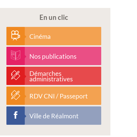
En un clic
Cinéma
Nos publications
Démarches
administratives
RDV CNI / Passeport
Ville de Réalmont