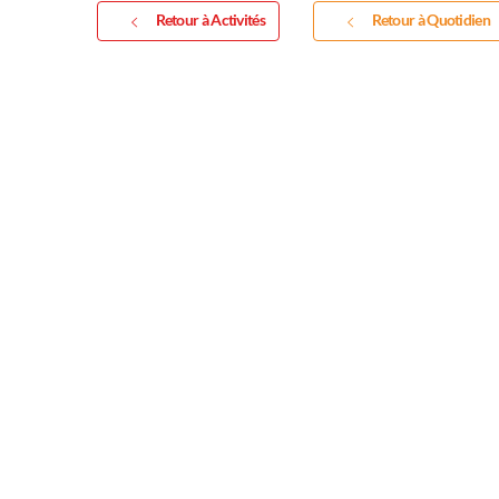
exp
Retour à Activités
Retour à Quotidien
scu
Vous
expos