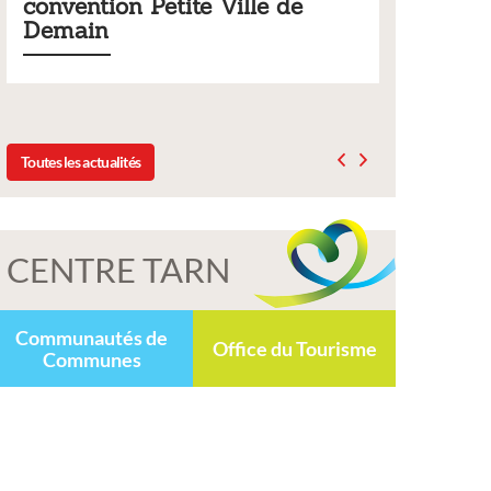
etite Ville de
municipaux
Liste des tarifs 2026 des services 
délibération du conseil municipal
2025
Toutes les actualités
CENTRE TARN
Communautés de
Office du Tourisme
Communes