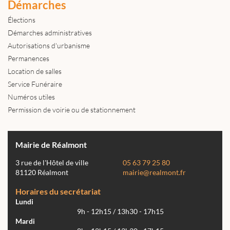
Démarches
Élections
Démarches administratives
Autorisations d'urbanisme
Permanences
Location de salles
Service Funéraire
Numéros utiles
Permission de voirie ou de stationnement
Mairie de Réalmont
3 rue de l'Hôtel de ville
05 63 79 25 80
81120 Réalmont
mairie@realmont.fr
Horaires du secrétariat
Lundi
9h - 12h15 / 13h30 - 17h15
Mardi