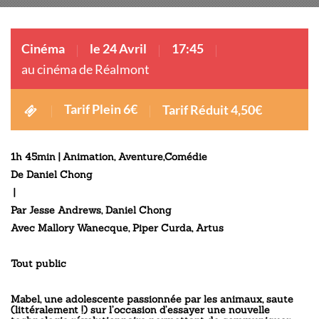
Cinéma
le 24 Avril
17:45
au cinéma de Réalmont
Tarif Plein 6€
Tarif Réduit 4,50€
1h 45min |
Animation
,
Aventure
,
Comédie
De
Daniel Chong
|
Par
Jesse Andrews
,
Daniel Chong
Avec
Mallory Wanecque
,
Piper Curda
,
Artus
Tout public
Mabel, une adolescente passionnée par les animaux, saute
(littéralement !) sur l’occasion d’essayer une nouvelle