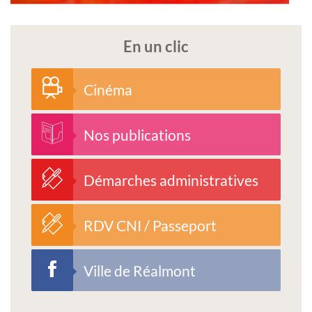
En un clic
Cinéma
Nos publications
Démarches administratives
RDV CNI / Passeport
Ville de Réalmont