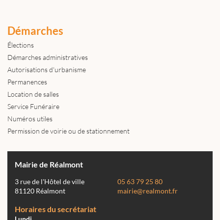
Démarches
Élections
Démarches administratives
Autorisations d'urbanisme
Permanences
Location de salles
Service Funéraire
Numéros utiles
Permission de voirie ou de stationnement
Mairie de Réalmont
3 rue de l'Hôtel de ville
05 63 79 25 80
81120 Réalmont
mairie@realmont.fr
Horaires du secrétariat
Lundi