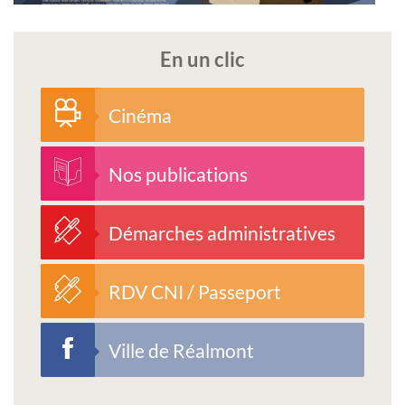
En un clic
Cinéma
Nos publications
Démarches administratives
RDV CNI / Passeport
Ville de Réalmont