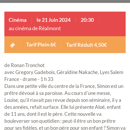
Cinéma
le 21 Juin 2024
20:30
au cinéma de Réalmont
Tarif Plein 6€
Tarif Réduit 4,50€
de Ronan Tronchot
avec Gregory Gadebois, Géraldine Nakache, Lyes Salem
France - drame - 1 h 33
Dans une petite ville du centre de la France, Simon est un
prêtre dévoué à sa paroisse. Au cours d’une messe,
Louise, qu’il n’avait pas revue depuis son séminaire, il y a
des années, refait surface. Elle lui présente Aloé, enfant
de 11 ans, dont il est le père. Cette nouvelle va
bouleverser son quotidien : peut-il être un bon prêtre
pour ses fidèles, et un bon père pour son enfant ? Simon va