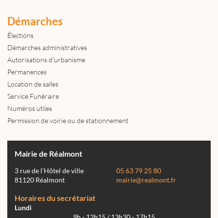
Démarches
Élections
Démarches administratives
Autorisations d'urbanisme
Permanences
Location de salles
Service Funéraire
Numéros utiles
Permission de voirie ou de stationnement
Mairie de Réalmont
3 rue de l'Hôtel de ville
05 63 79 25 80
81120 Réalmont
mairie@realmont.fr
Horaires du secrétariat
Lundi
9h - 12h15 / 13h30 - 17h15