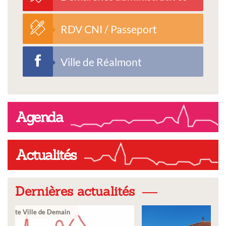
RDV CNI / Passeport
Ville de Réalmont
Agenda
Actualités
Dernières actualités
Ville