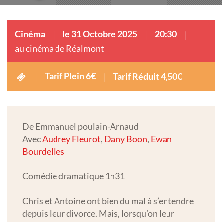
Cinéma
le 31 Octobre 2025
20:30
au cinéma de Réalmont
Tarif Plein 6€
Tarif Réduit 4,50€
De Emmanuel poulain-Arnaud
Avec
Audrey Fleurot
,
Dany Boon
,
Ewan
Bourdelles
Comédie dramatique 1h31
Chris et Antoine ont bien du mal à s’entendre
depuis leur divorce. Mais, lorsqu’on leur