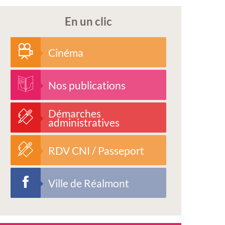
En un clic
Cinéma
Nos publications
Démarches
administratives
RDV CNI / Passeport
Ville de Réalmont