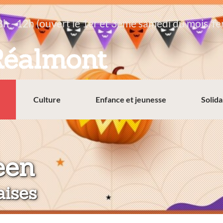
8h - 12h (ouvert le 1er et 3ème samedi du mois, fe
Réalmont
Culture
Enfance et jeunesse
Solida
:
een
aises