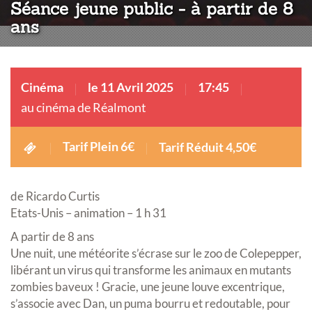
Séance jeune public - à partir de 8
ans
Cinéma
le 11 Avril 2025
17:45
au cinéma de Réalmont
Tarif Plein 6€
Tarif Réduit 4,50€
de Ricardo Curtis
Etats-Unis – animation – 1 h 31
A partir de 8 ans
Une nuit, une météorite s’écrase sur le zoo de Colepepper,
libérant un virus qui transforme les animaux en mutants
zombies baveux ! Gracie, une jeune louve excentrique,
s’associe avec Dan, un puma bourru et redoutable, pour