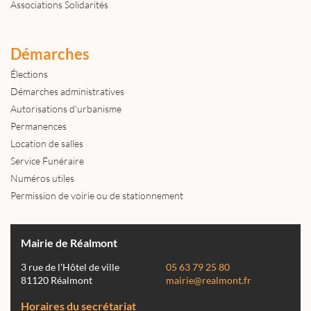
Associations Solidarités
Démarches
Élections
Démarches administratives
Autorisations d'urbanisme
Permanences
Location de salles
Service Funéraire
Numéros utiles
Permission de voirie ou de stationnement
Mairie de Réalmont
3 rue de l'Hôtel de ville
05 63 79 25 80
81120 Réalmont
mairie@realmont.fr
Horaires du secrétariat