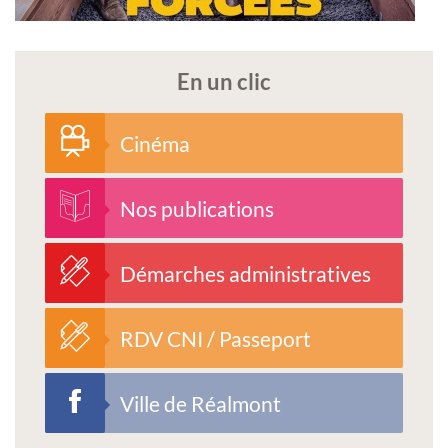
En un clic
Cinéma
Nos publications
Démarches administratives
RDV CNI / Passeport
Ville de Réalmont