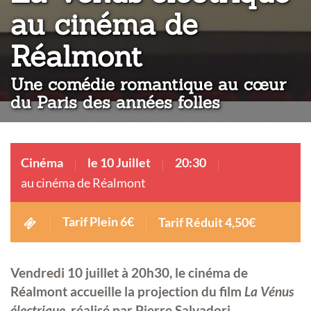
au cinéma de
:
Réalmont
Une comédie romantique au cœur
du Paris des années folles
Cinéma
le 10 Juillet
20:30
au cinéma de Réalmont
Tarif Plein 6€
Tarif Réduit 4,50€
Vendredi 10 juillet à 20h30, le cinéma de
Réalmont accueille la projection du film
La Vénus
électrique
, réalisé par Pierre Salvadori.