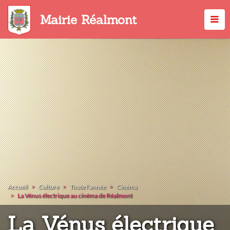
Aller
au
Mairie Réalmont
contenu
principal
Accueil
Culture
Toute l'année
Cinéma
La Vénus électrique au cinéma de Réalmont
La Vénus électrique