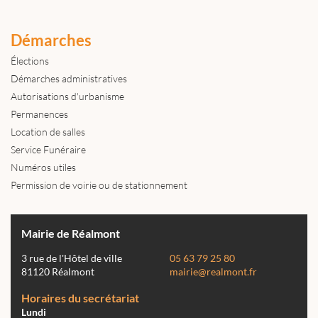
Démarches
Élections
Démarches administratives
Autorisations d'urbanisme
Permanences
Location de salles
Service Funéraire
Numéros utiles
Permission de voirie ou de stationnement
Mairie de Réalmont
3 rue de l'Hôtel de ville
05 63 79 25 80
81120 Réalmont
mairie@realmont.fr
Horaires du secrétariat
Lundi