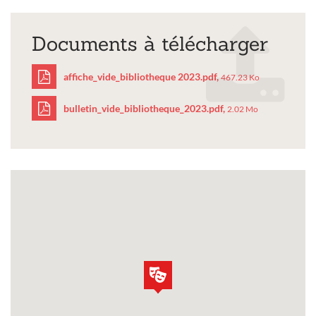
Documents à télécharger
affiche_vide_bibliotheque 2023.pdf,
467.23 Ko
bulletin_vide_bibliotheque_2023.pdf,
2.02 Mo
affiche_vide_bibliotheq
2023.pdf
bulletin_vide_bibliothe