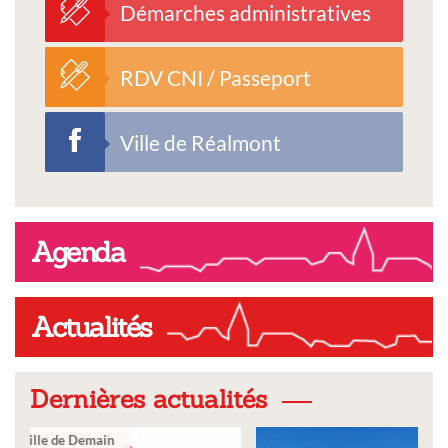
Démarches administratives
RDV CNI / Passeport
Ville de Réalmont
Agenda
Actualités
Dernières actualités
Ville