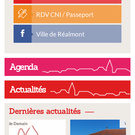
RDV CNI / Passeport
Ville de Réalmont
Agenda
Actualités
Dernières actualités
Ville