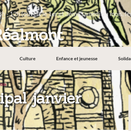
8h - 12h (ouvert le 1er et 3ème samedi du mois, fe
Réalmont
Culture
Enfance et jeunesse
Solida
 2026
ipal janvier