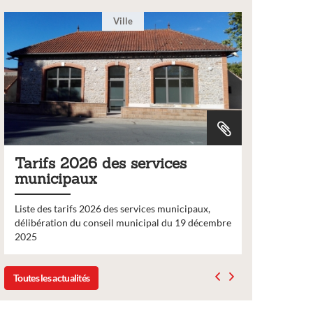
Ville
Tarifs 2026 des services
Bulleti
municipaux
2026
Liste des tarifs 2026 des services municipaux,
Comme chaq
délibération du conseil municipal du 19 décembre
nouveau nu
2025
bulletin d’
Toutes les actualités