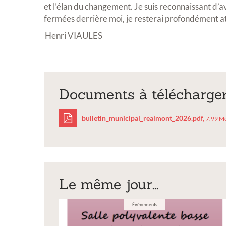
et l’élan du changement. Je suis reconnaissant d’a
Exposition
fermées derrière moi, je resterai profondément a
Henri VIAULES
Documents à télécharge
Inscription Réal'Art 20
bulletin_municipal_realmont_2026.pdf,
7.99 M
exposition de peintures,
sculptures et photos
bulletin_municipal
Vous souhaitez exposer vos oeuvres lor
exposition annuelle ?
Le même jour...
Événements