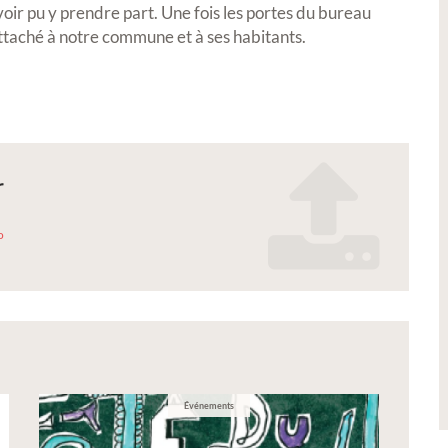
voir pu y prendre part. Une fois les portes du bureau
Petite Ville de Demain
ttaché à notre commune et à ses habitants.
r
26 -
Signature de l'avenant à la
o
convention Petite Ville de
Demain
_realmont_2026.pdf
s de notre
Événements